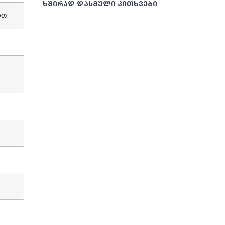
ᲮᲨᲘᲠᲐᲓ ᲓᲐᲡᲛᲣᲚᲘ ᲙᲘᲗᲮᲕᲔᲑᲘ
ით