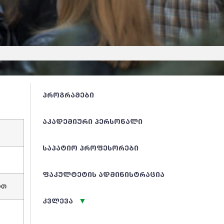
ᲞᲠᲝᲒᲠᲐᲛᲔᲑᲘ
ᲐᲙᲐᲓᲔᲛᲘᲣᲠᲘ ᲞᲔᲠᲡᲝᲜᲐᲚᲘ
ᲡᲐᲞᲐᲢᲘᲝ ᲞᲠᲝᲤᲔᲡᲝᲠᲔᲑᲘ
ᲤᲐᲙᲣᲚᲢᲔᲢᲘᲡ ᲐᲓᲛᲘᲜᲘᲡᲢᲠᲐᲪᲘᲐ
ით
ᲙᲕᲚᲔᲕᲐ