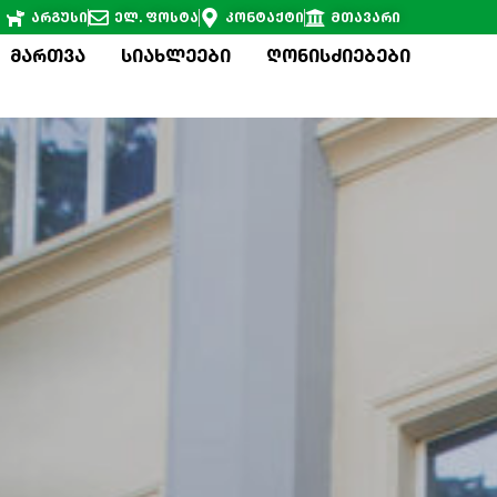
არგუსი
ელ. ფოსტა
კონტაქტი
მთავარი
მართვა
სიახლეები
ღონისძიებები